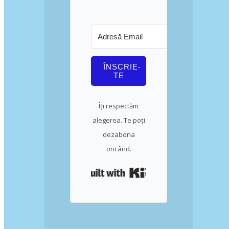
ÎNSCRIE-
TE
Îți respectăm
alegerea. Te poți
dezabona
oricând.
Built with Kit