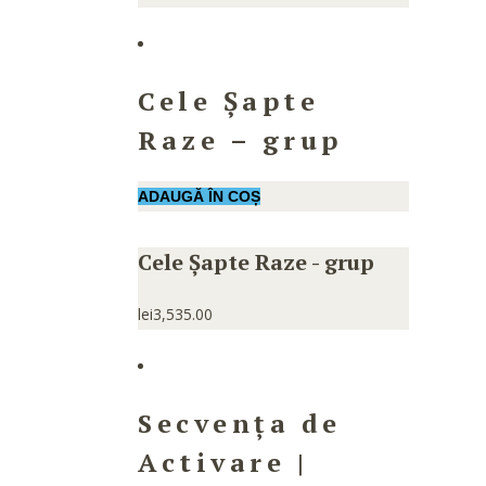
Cele Șapte
Raze – grup
ADAUGĂ ÎN COȘ
Cele Șapte Raze - grup
lei
3,535.00
Secvența de
Activare |