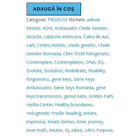
ADAUGĂ ÎN COȘ
Categorie:
PRODUSE
Etichete:
adevar
interior
,
ADN
,
Ambasador Cheile Genelor
,
Atractie
,
calatorie interioara
,
Calea de Aur
,
carti
,
Centru Holistic
,
cheile genelor
,
Cheile
Genelor Romania
,
Citire Profil hologenetic
,
Contemplare
,
Contemplation
,
DNA
,
EQ
,
Evolutie
,
Evolution
,
flexibilitate
,
flexibility
,
forgiveness
,
gene keys
,
Gene Keys
Ambassador
,
Gene Keys Romania
,
gene
keys transmission
,
geniul nativ
,
Golden Path
,
HarRa Center
,
healthy boundaries
,
Hologenetic Profile Reading
,
iertare
,
impreuna
,
Innate Genius
,
inner journey
,
inner truth
,
intuitie
,
IQ
,
iubire
,
Life's Purpose
,