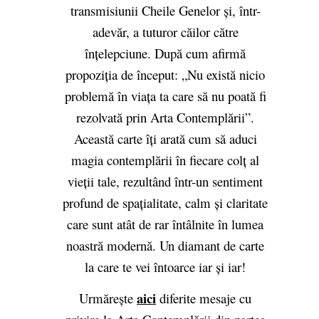
transmisiunii Cheile Genelor și, într-
adevăr, a tuturor căilor către
înțelepciune. După cum afirmă
propoziția de început: „Nu există nicio
problemă în viața ta care să nu poată fi
rezolvată prin Arta Contemplării”.
Această carte îți arată cum să aduci
magia contemplării în fiecare colț al
vieții tale, rezultând într-un sentiment
profund de spațialitate, calm și claritate
care sunt atât de rar întâlnite în lumea
noastră modernă. Un diamant de carte
la care te vei întoarce iar și iar!
aici
Urmărește
diferite mesaje cu