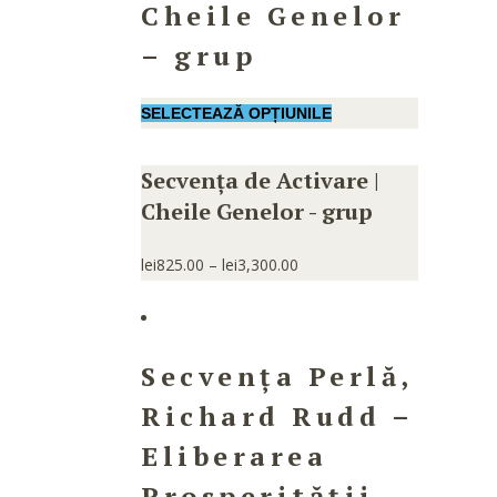
Cheile Genelor
– grup
SELECTEAZĂ OPȚIUNILE
Secvența de Activare |
Cheile Genelor - grup
lei
825.00
–
lei
3,300.00
Secvența Perlă,
Richard Rudd –
Eliberarea
Prosperității