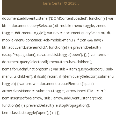
Harra Center © 2020.
.
document.addEventListener('DOMContentLoaded', function() { var
btn = document.querySelector('.dt-mobile-menu-toggle, .menu-
toggle, #dt-menu-toggle'); var nav = document.querySelector('.dt-
mobile-menu-container, #dt-mobile-menu'); if (btn && nav) {
btn.addEventListener('click', function(e) { e.preventDefault();
e.stopPropagation(); nav.classList.toggle('open'); }); } var items =
document.querySelectorAll('.menu-item-has-children');
items.forEach(function(item) { var sub = item.querySelector('ul.sub-
menu, ul.children'); if (!sub) return; if (!item.querySelector('.submenu-
toggle')) { var arrow = document.createElement('span');
arrow.className = 'submenu-toggle'; arrow.innerHTML = '▼';
item.insertBefore(arrow, sub); arrow.addEventListener('click',
function(e) { e.preventDefault(); e.stopPropagation();
item.classList.toggle('open'); }); } });