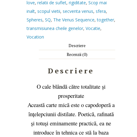
love
,
relatii de suflet
,
rigiditate
,
Scop mai
inalt
,
scopul vietii
,
secventa venus
,
sfera
,
Spheres
,
SQ
,
The Venus Sequence
,
together
,
transmisiunea cheile genelor
,
Vocatie
,
Vocation
Descriere
Recenzii (0)
Descriere
O cale blândă către totalitate și
prosperitate
Această carte mică este o capodoperă a
înțelepciunii distilate. Poetică, rafinată
și totuși eminamente practică, ea ne
introduce în tehnica ce stă la baza