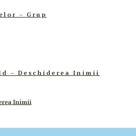
elor – Grup
dd – Deschiderea Inimii
erea Inimii