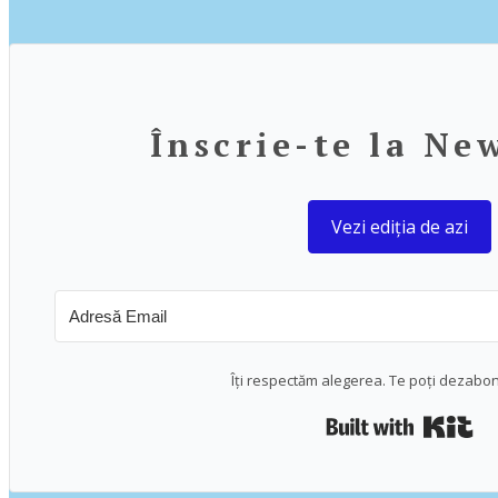
Înscrie-te la Ne
Vezi ediția de azi
Îți respectăm alegerea. Te poți dezabo
Bui