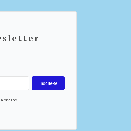
wsletter
Înscrie-te
na oricând.
lt with Kit