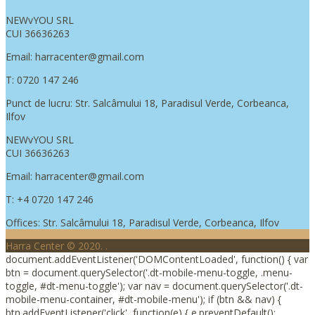
NEWvYOU SRL
CUI 36636263
Email: harracenter@gmail.com
T: 0720 147 246
Punct de lucru: Str. Salcâmului 18, Paradisul Verde, Corbeanca,
Ilfov
NEWvYOU SRL
CUI 36636263
Email: harracenter@gmail.com
T: +4 0720 147 246
Offices: Str. Salcâmului 18, Paradisul Verde, Corbeanca, Ilfov
Harra Center © 2020.
.
document.addEventListener('DOMContentLoaded', function() { var
btn = document.querySelector('.dt-mobile-menu-toggle, .menu-
toggle, #dt-menu-toggle'); var nav = document.querySelector('.dt-
mobile-menu-container, #dt-mobile-menu'); if (btn && nav) {
btn.addEventListener('click', function(e) { e.preventDefault();