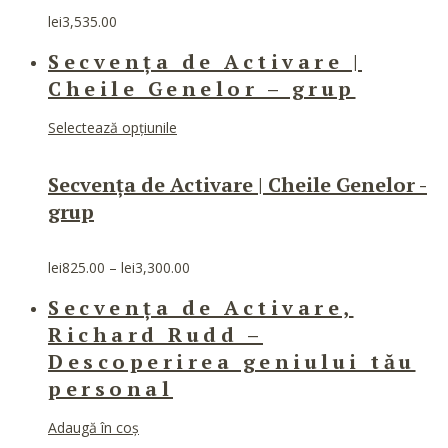
lei
3,535.00
Secvența de Activare |
Cheile Genelor – grup
Acest
Selectează opțiunile
produs
are
Secvența de Activare | Cheile Genelor -
mai
multe
grup
variații.
Opțiunile
pot
Interval
lei
825.00
–
lei
3,300.00
fi
de
alese
Secvența de Activare,
prețuri:
în
lei825.00
Richard Rudd –
pagina
până
produsului.
Descoperirea geniului tău
la
lei3,300.00
personal
Adaugă în coș