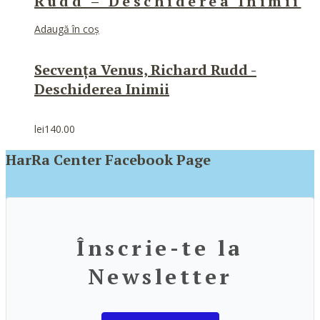
Rudd – Deschiderea Inimii
Adaugă în coș
Secvența Venus, Richard Rudd -
Deschiderea Inimii
lei
140.00
HarRa Center Facebook Page
Înscrie-te la
Newsletter