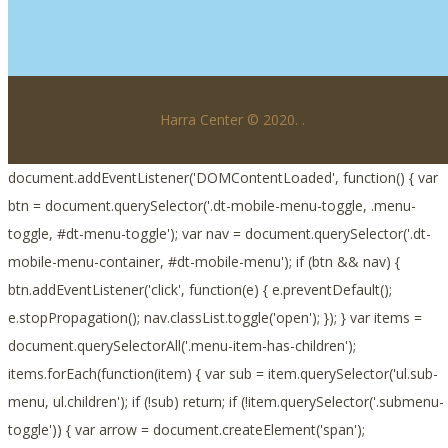
Harra Center © 2020.
.
document.addEventListener('DOMContentLoaded', function() { var
btn = document.querySelector('.dt-mobile-menu-toggle, .menu-
toggle, #dt-menu-toggle'); var nav = document.querySelector('.dt-
mobile-menu-container, #dt-mobile-menu'); if (btn && nav) {
btn.addEventListener('click', function(e) { e.preventDefault();
e.stopPropagation(); nav.classList.toggle('open'); }); } var items =
document.querySelectorAll('.menu-item-has-children');
items.forEach(function(item) { var sub = item.querySelector('ul.sub-
menu, ul.children'); if (!sub) return; if (!item.querySelector('.submenu-
toggle')) { var arrow = document.createElement('span');