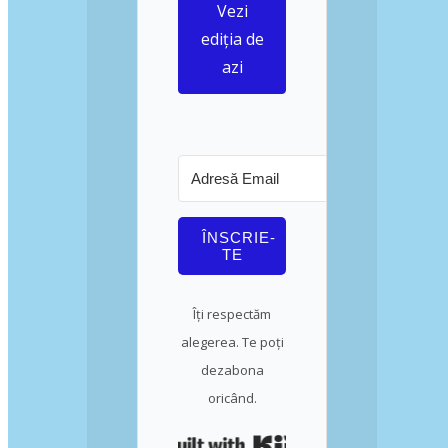
Vezi
ediția de
azi
ÎNSCRIE-
TE
Îți respectăm
alegerea. Te poți
dezabona
oricând.
Built with Kit