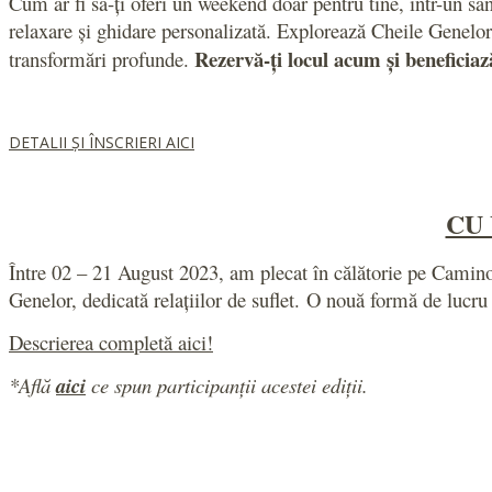
Cum ar fi să-ți oferi un weekend doar pentru tine, într-un san
relaxare și ghidare personalizată. Explorează Cheile Genelor,
Rezervă-ți locul acum și beneficia
transformări profunde.
DETALII ȘI ÎNSCRIERI AICI
CU 
Între 02 – 21 August 2023
, am plecat în călătorie pe Camin
Genelor, dedicată relațiilor de suflet.
O nouă formă de lucru 
Descrierea completă aici!
*Află
aici
ce spun participanții acestei ediții.