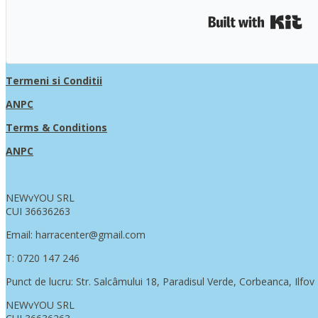
Bui
Termeni si Conditii
ANPC
Terms & Conditions
ANPC
NEWvYOU SRL
CUI 36636263
Email: harracenter@gmail.com
T: 0720 147 246
Punct de lucru: Str. Salcâmului 18, Paradisul Verde, Corbeanca, Ilfov
NEWvYOU SRL