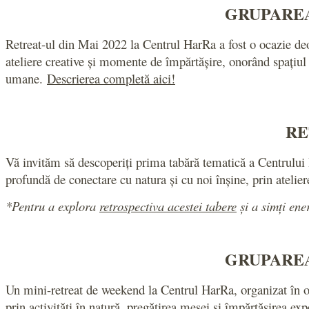
GRUPAREA
Retreat-ul din Mai 2022 la Centrul HarRa a fost o ocazie deo
ateliere creative și momente de împărtășire, onorând spațiul
umane.
Descrierea completă aici!
RE
Vă invităm să descoperiți prima tabără tematică a Centrului 
profundă de conectare cu natura și cu noi înșine, prin ateliere
*Pentru a explora
retrospectiva acestei tabere
și a simți ene
GRUPAREA
Un mini-retreat de weekend la Centrul HarRa, organizat în oc
prin activități în natură, pregătirea mesei și împărtășirea exp