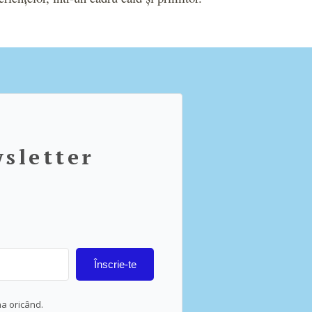
wsletter
Înscrie-te
na oricând.