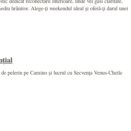
ic dedicat reconectării interioare, unde vei găsi claritate,
ediu hrănitor. Alege-ți weekendul ideal și oferă-ți darul unei
țial
a de pelerin pe Camino și lucrul cu Secvența Venus-Cheile