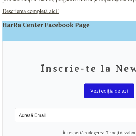
Descrierea completă aici
!
HarRa Center Facebook Page
Înscrie-te la Ne
Vezi ediția de azi
Îți respectăm alegerea. Te poți dezabo