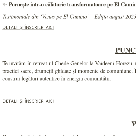
Pornește într-o călătorie transformatoare pe El Cami
✨
Testimoniale din ‘Venus pe El Camino’ – Ediția august 202
DETALII ȘI ÎNSCRIERI AICI
PUNC
Te invităm în retreat-ul Cheile Genelor la Vaideeni-Horezu, 
practici sacre, drumeții ghidate și momente de comuniune. Într
construi legături autentice în energia comunității.
DETALII ȘI ÎNSCRIERI AICI
W