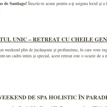
no de Santiago!
Înscrie-te acum pentru a-ți asigura locul și a 
3
TUL UNIC – RETREAT CU CHEILE GE
un weekend plin de jucăușenie și profunzime, în care vom expl
-un cadru intim și special, acest retreat este o ocazie de a ne
EEKEND DE SPA HOLISTIC ÎN PARAD