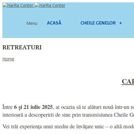
Menu
ACASĂ
CHEILE GENELOR
+
RETREATURI
Home
CAL
6 și 21 iulie 2025
Între
, ai ocazia să te alături nouă într-un
interioară a descoperirii de sine prin transmisiunea Cheile G
Vei trăi experiența unui mediu de învățare unic – o altă modali