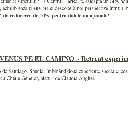
ctuar al sufletului? La Centrul HarRa, te așteaptă un SPA holist
 echilibrează-ți energia și descoperă noi perspective într-un m
ză de reducerea de 10% pentru datele menționate!
VENUS PE EL CAMINO ~ Retreat experien
o de Santiago, Spania, îmbinând două experiențe speciale: ce
cu Cheile Genelor, alături de Claudia Anghel.