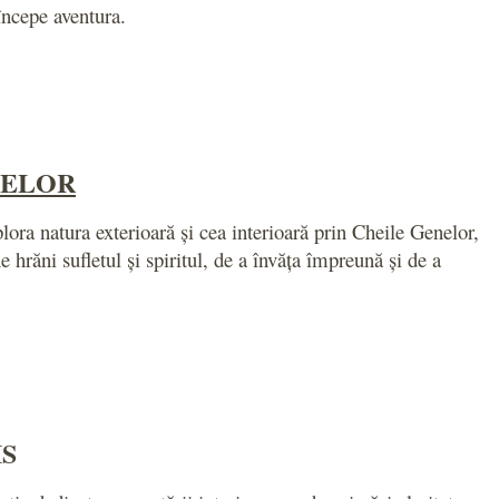
începe aventura.
NELOR
ora natura exterioară și cea interioară prin Cheile Genelor,
 hrăni sufletul și spiritul, de a învăța împreună și de a
IS