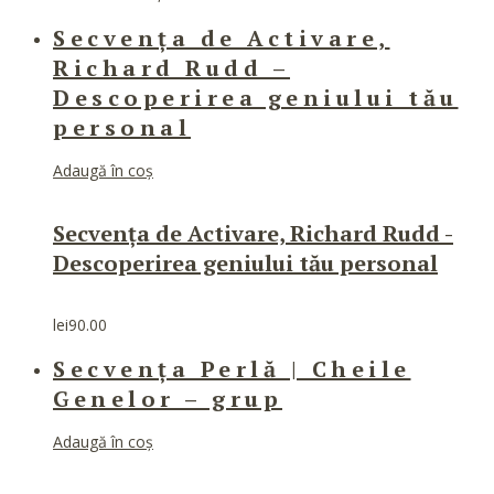
fi
de
alese
Secvența de Activare,
prețuri:
în
lei825.00
Richard Rudd –
pagina
până
produsului.
Descoperirea geniului tău
la
lei3,300.00
personal
Adaugă în coș
Secvența de Activare, Richard Rudd -
Descoperirea geniului tău personal
lei
90.00
Secvența Perlă | Cheile
Genelor – grup
Adaugă în coș