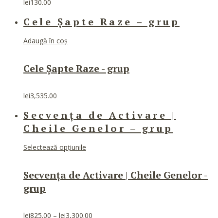
lei
130.00
Cele Șapte Raze – grup
Adaugă în coș
Cele Șapte Raze - grup
lei
3,535.00
Secvența de Activare |
Cheile Genelor – grup
Acest
Selectează opțiunile
produs
are
Secvența de Activare | Cheile Genelor -
mai
multe
grup
variații.
Opțiunile
pot
Interval
lei
825.00
–
lei
3,300.00