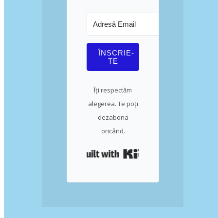
ÎNSCRIE-
TE
Îți respectăm
alegerea. Te poți
dezabona
oricând.
Built with Kit