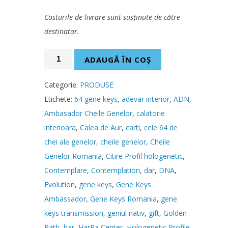
Costurile de livrare sunt susținute de către
destinatar.
ADAUGĂ ÎN COȘ
Categorie:
PRODUSE
Etichete:
64 gene keys
,
adevar interior
,
ADN
,
Ambasador Cheile Genelor
,
calatorie
interioara
,
Calea de Aur
,
carti
,
cele 64 de
chei ale genelor
,
cheile genelor
,
Cheile
Genelor Romania
,
Citire Profil hologenetic
,
Contemplare
,
Contemplation
,
dar
,
DNA
,
Evolution
,
gene keys
,
Gene Keys
Ambassador
,
Gene Keys Romania
,
gene
keys transmission
,
geniul nativ
,
gift
,
Golden
Path
,
har
,
HarRa Center
,
Hologenetic Profile