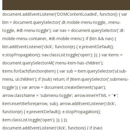
document.addEventListener('DOMContentLoaded', function() { var
btn = document.querySelector('.dt-mobile-menu-toggle, .menu-
toggle, #dt-menu-toggle'); var nav = document.querySelector('.dt-
mobile-menu-container, #dt-mobile-menu'); if (btn && nav) {
btn.addEventListener('click', function(e) { e.preventDefault();
e.stopPropagation(); nav.classList.toggle('open'); }); } var items =
document.querySelectorAll('.menu-item-has-children');
items.forEach(function(item) { var sub = item.querySelector('ul.sub-
menu, ul.children'); if (!sub) return; if (!item.querySelector('.submenu-
toggle')) { var arrow = document.createElement('span');
arrow.className = 'submenu-toggle'; arrow.innerHTML = '▼';
item.insertBefore(arrow, sub); arrow.addEventListener('click',
function(e) { e.preventDefault(); e.stopPropagation();
item.classList.toggle('open'); }); } });
document.addEventListener('click', function() { if (nav)