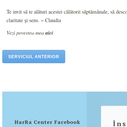
Te invit să te alături acestei călătorii săptămânale, să desc
claritate și sens
.
~ Claudia
Vezi povestea mea
aici
SERVICIUL ANTERIOR
HarRa Center Facebook
Îns