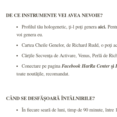
DE CE INSTRUMENTE VEI AVEA NEVOIE?
a
ici
.
Profilul tău hologenetic, ți-l poți genera
Pentr
voi genera eu.
Cartea Cheile Genelor, de Richard Rudd, o poți a
Cărțile Secvența de Activare, Venus, Perlă de Rich
și
Conectare pe pagina
Facebook HarRa Center
toate noutățile, recomandat.
CÂND SE DESFĂȘOARĂ ÎNTÂLNIRILE?
În fiecare seară de luni, timp de 90 minute, înt