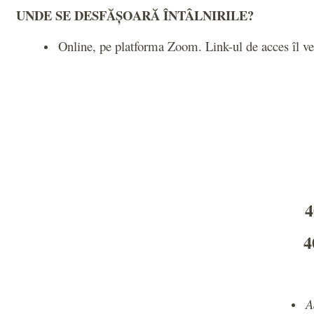
UNDE SE DESFĂȘOARĂ ÎNTÂLNIRILE?
Online, pe platforma Zoom. Link-ul de acces îl vei 
4
4
A