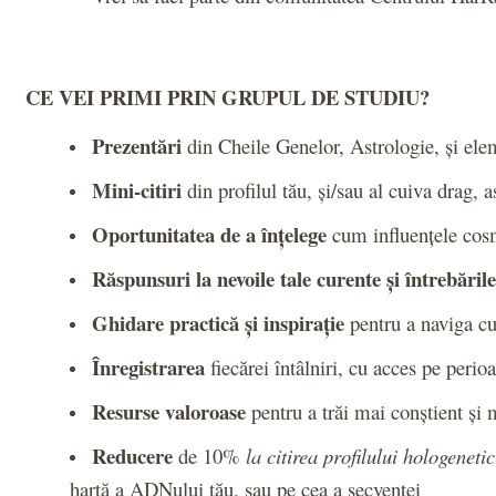
CE VEI PRIMI PRIN GRUPUL DE STUDIU?
Prezentări
din Cheile Genelor, Astrologie, și e
Mini-citiri
din profilul tău, și/sau al cuiva drag,
Oportunitatea de a înțelege
cum influențele cosmi
Răspunsuri la nevoile tale curente și întrebăril
Ghidare practică și inspirație
pentru a naviga cu 
Înregistrarea
fiecărei întâlniri, cu acces pe perio
Resurse valoroase
pentru a trăi mai conștient și m
Reducere
de 10%
la
citirea profilului hologenetic
hartă a ADNului tău, sau pe cea a secvenței