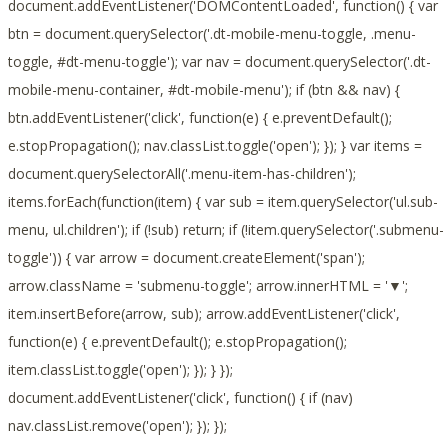
document.addEventListener('DOMContentLoaded', function() { var
btn = document.querySelector('.dt-mobile-menu-toggle, .menu-
toggle, #dt-menu-toggle'); var nav = document.querySelector('.dt-
mobile-menu-container, #dt-mobile-menu'); if (btn && nav) {
btn.addEventListener('click', function(e) { e.preventDefault();
e.stopPropagation(); nav.classList.toggle('open'); }); } var items =
document.querySelectorAll('.menu-item-has-children');
items.forEach(function(item) { var sub = item.querySelector('ul.sub-
menu, ul.children'); if (!sub) return; if (!item.querySelector('.submenu-
toggle')) { var arrow = document.createElement('span');
arrow.className = 'submenu-toggle'; arrow.innerHTML = '▼';
item.insertBefore(arrow, sub); arrow.addEventListener('click',
function(e) { e.preventDefault(); e.stopPropagation();
item.classList.toggle('open'); }); } });
document.addEventListener('click', function() { if (nav)
nav.classList.remove('open'); }); });