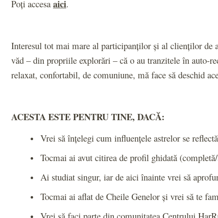
aici
Poți accesa
.
Interesul tot mai mare al participanților și al clienților d
văd – din propriile explorări – că o au tranzitele în auto-r
relaxat, confortabil, de comuniune, mă face să deschid ac
ACESTA ESTE PENTRU TINE, DACĂ:
Vrei să înțelegi cum influențele astrelor se reflect
Tocmai ai avut citirea de profil ghidată (completă/
Ai studiat singur, iar de aici înainte vrei să aprof
Tocmai ai aflat de Cheile Genelor și vrei să te fam
Vrei să faci parte din comunitatea Centrului HarRa 