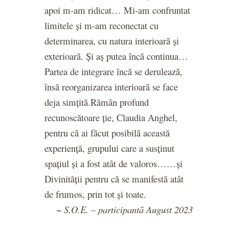
apoi m-am ridicat…
Mi-am confruntat
limitele și m-am reconectat cu
determinarea, cu natura interioară și
exterioară.
Și aș putea încă continua…
Partea de integrare încă se derulează,
însă reorganizarea interioară se face
deja simțită.
Rămân profund
recunoscătoare ție, Claudia Anghel,
pentru că ai făcut posibilă această
experiență, grupului care a susținut
spațiul și a fost atât de valoros…
…și
Divinității pentru că se manifestă atât
de frumos, prin tot și toate.
~ S.O.E. – participantă August 2023