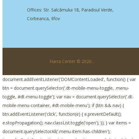
Offices: Str. Salcâmului 18, Paradisul Verde,
Corbeanca, Ilfov
Harra Center © 2020.
.
document.addEventListener('DOMContentLoaded', function() { var
btn = document.querySelector('.dt-mobile-menu-toggle, .menu-
toggle, #dt-menu-toggle'); var nav = document.querySelector('.dt-
mobile-menu-container, #dt-mobile-menu'); if (btn && nav) {
btn.addEventListener('click', function(e) { e.preventDefault();
e.stopPropagation(); nav.classList.toggle('open'); }); } var items =
document.querySelectorAll('.menu-item-has-children');