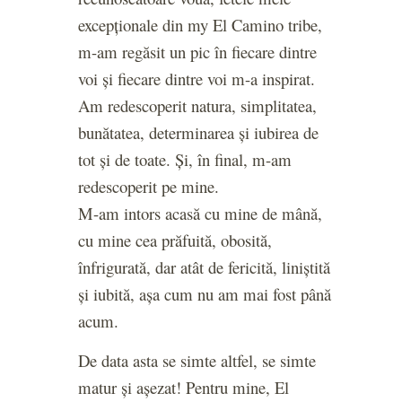
excepționale din my El Camino tribe,
m-am regăsit un pic în fiecare dintre
voi și fiecare dintre voi m-a inspirat.
Am redescoperit natura, simplitatea,
bunătatea, determinarea și iubirea de
tot și de toate. Și, în final, m-am
redescoperit pe mine.
M-am intors acasă cu mine de mână,
cu mine cea prăfuită, obosită,
înfrigurată, dar atât de fericită, liniștită
și iubită, așa cum nu am mai fost până
acum.
De data asta se simte altfel, se simte
matur și așezat! Pentru mine, El