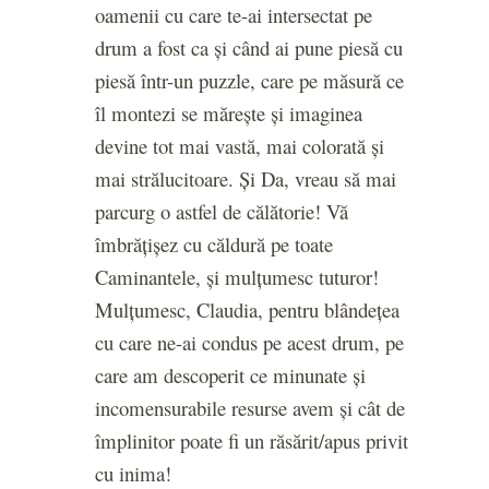
oamenii cu care te-ai intersectat pe
drum a fost ca și când ai pune piesă cu
piesă într-un puzzle, care pe măsură ce
îl montezi se mărește și imaginea
devine tot mai vastă, mai colorată și
mai strălucitoare. Și Da, vreau să mai
parcurg o astfel de călătorie! Vă
îmbrățișez cu căldură pe toate
Caminantele, și mulțumesc tuturor!
Mulțumesc, Claudia, pentru blândețea
cu care ne-ai condus pe acest drum, pe
care am descoperit ce minunate și
incomensurabile resurse avem și cât de
împlinitor poate fi un răsărit/apus privit
cu inima!