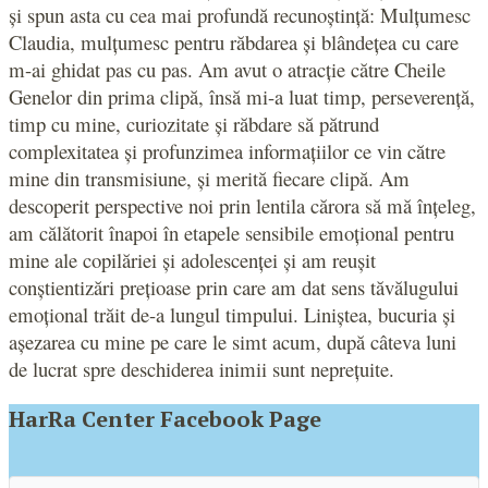
și spun asta cu cea mai profundă recunoștință: Mulțumesc
Claudia, mulțumesc pentru răbdarea și blândețea cu care
m-ai ghidat pas cu pas. Am avut o atracție către Cheile
Genelor din prima clipă, însă mi-a luat timp, perseverență,
timp cu mine, curiozitate și răbdare să pătrund
complexitatea și profunzimea informațiilor ce vin către
mine din transmisiune, și merită fiecare clipă. Am
descoperit perspective noi prin lentila cărora să mă înțeleg,
am călătorit înapoi în etapele sensibile emoțional pentru
mine ale copilăriei și adolescenței și am reușit
conștientizări prețioase prin care am dat sens tăvălugului
emoțional trăit de-a lungul timpului. Liniștea, bucuria și
așezarea cu mine pe care le simt acum, după câteva luni
de lucrat spre deschiderea inimii sunt neprețuite.
HarRa Center Facebook Page