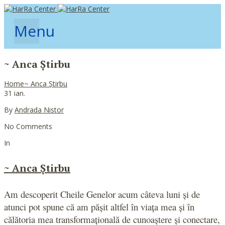
Menu
~ Anca Știrbu
Home
~ Anca Știrbu
31
ian.
By
Andrada Nistor
No Comments
In
~ Anca Știrbu
Am descoperit Cheile Genelor acum câteva luni și de
atunci pot spune că am pășit altfel în viața mea și în
călătoria mea transformațională de cunoaștere și conectare,