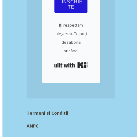
ÎNSCRIE-
TE
Îți respectăm
alegerea. Te poți
dezabona
oricând.
Built with Kit
Termeni si Conditii
ANPC