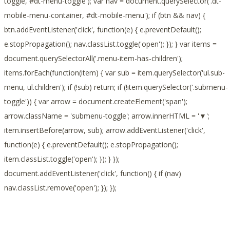
toggle, #dt-menu-toggle'); var nav = document.querySelector('.dt-
mobile-menu-container, #dt-mobile-menu'); if (btn && nav) {
btn.addEventListener('click', function(e) { e.preventDefault();
e.stopPropagation(); nav.classList.toggle('open'); }); } var items =
document.querySelectorAll('.menu-item-has-children');
items.forEach(function(item) { var sub = item.querySelector('ul.sub-
menu, ul.children'); if (!sub) return; if (!item.querySelector('.submenu-
toggle')) { var arrow = document.createElement('span');
arrow.className = 'submenu-toggle'; arrow.innerHTML = '▼';
item.insertBefore(arrow, sub); arrow.addEventListener('click',
function(e) { e.preventDefault(); e.stopPropagation();
item.classList.toggle('open'); }); } });
document.addEventListener('click', function() { if (nav)
nav.classList.remove('open'); }); });