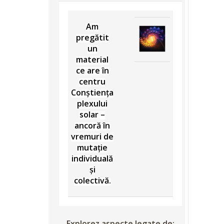
Am
pregătit
un
material
ce are în
centru
Conștiența
plexului
solar –
ancoră în
vremuri de
mutație
individuală
și
colectivă.
Explorez aspecte legate de: