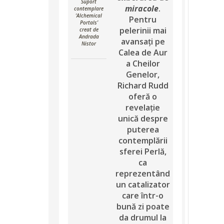
Suport
miracole
.
contemplare
‘Alchemical
Pentru
Portals’
pelerinii mai
creat de
Andrada
avansați pe
Nistor
Calea de Aur
a Cheilor
Genelor,
Richard Rudd
oferă o
revelație
unică despre
puterea
contemplării
sferei Perlă,
ca
reprezentând
un catalizator
care într-o
bună zi poate
da drumul la