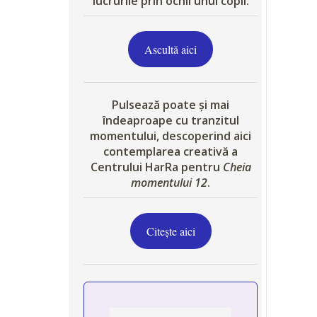
lucrurile prin ochii unui copil.
Ascultă aici
Pulsează poate și mai
îndeaproape cu tranzitul
momentului, descoperind aici
contemplarea creativă a
Centrului HarRa pentru
Cheia
momentului 12
.
Citește aici