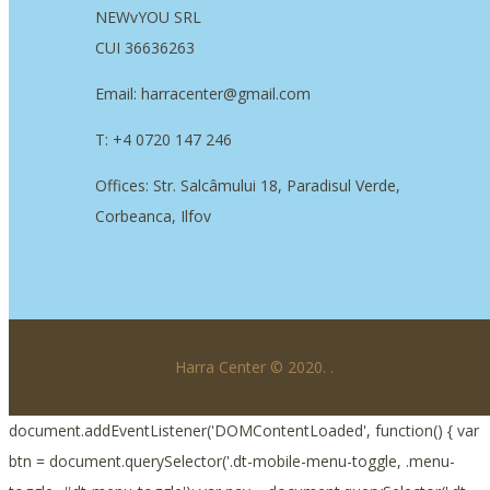
NEWvYOU SRL
CUI 36636263
Email: harracenter@gmail.com
T: +4 0720 147 246
Offices: Str. Salcâmului 18, Paradisul Verde,
Corbeanca, Ilfov
Harra Center © 2020.
.
document.addEventListener('DOMContentLoaded', function() { var
btn = document.querySelector('.dt-mobile-menu-toggle, .menu-