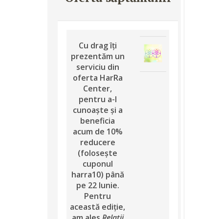
Cu drag îți
prezentăm un
serviciu din
oferta HarRa
Center,
pentru a-l
cunoaște şi a
beneficia
acum de 10%
reducere
(folosește
cuponul
harra10) până
pe 22 Iunie.
Pentru
această ediție,
am ales
Relații