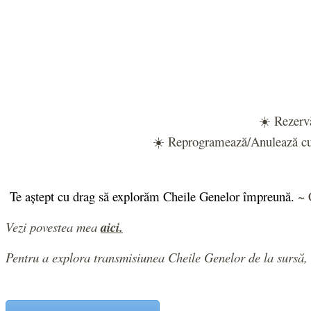
☀️ Rezervă
☀️ Reprogramează/Anulează cu m
Te aștept cu drag să explorăm Cheile Genelor împreună.
~ 
Vezi povestea mea
aici.
Pentru a explora
transmisiunea Cheile Genelor de la sursă,