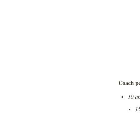
Coach pe
10 an
15