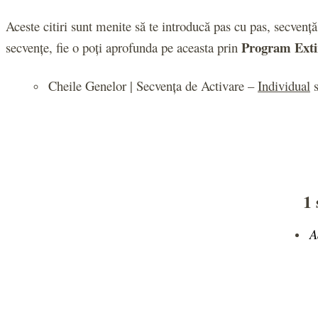
Aceste citiri sunt menite să te introducă pas cu pas, secvență 
Program Exti
secvențe, fie o poți aprofunda pe aceasta prin
Cheile Genelor | Secvența de Activare –
Individual
1 
A