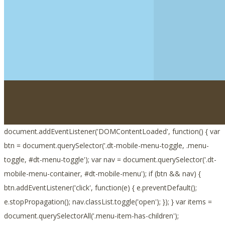
document.addEventListener('DOMContentLoaded', function() { var
btn = document.querySelector('.dt-mobile-menu-toggle, .menu-
toggle, #dt-menu-toggle'); var nav = document.querySelector('.dt-
mobile-menu-container, #dt-mobile-menu'); if (btn && nav) {
btn.addEventListener('click', function(e) { e.preventDefault();
e.stopPropagation(); nav.classList.toggle('open'); }); } var items =
document.querySelectorAll('.menu-item-has-children');