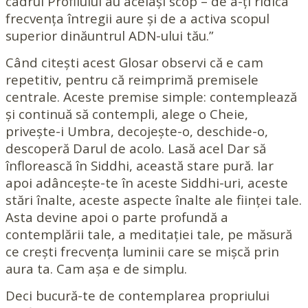
cadrul Profilului au același scop – de a-ți ridica
frecvența întregii aure și de a activa scopul
superior dinăuntrul ADN-ului tău.”
Când citești acest Glosar observi că e cam
repetitiv, pentru că reimprimă premisele
centrale. Aceste premise simple: contemplează
și continuă să contempli, alege o Cheie,
privește-i Umbra, decojește-o, deschide-o,
descoperă Darul de acolo. Lasă acel Dar să
înflorească în Siddhi, această stare pură. Iar
apoi adâncește-te în aceste Siddhi-uri, aceste
stări înalte, aceste aspecte înalte ale ființei tale.
Asta devine apoi o parte profundă a
contemplării tale, a meditației tale, pe măsură
ce crești frecvența luminii care se mișcă prin
aura ta. Cam așa e de simplu.
Deci bucură-te de contemplarea propriului