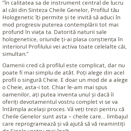
”În calitatea sa de instrument central de lucru
al căii din Sinteza Cheile Genelor, Profilul tău
Hologenetic îți permite și te invită să aduci în
mod progresiv puterea contemplării tot mai
profund în viața ta. Datorită naturii sale
hologenetice, oriunde ți-ai plasa conștiența în
interiorul Profilului vei activa toate celelalte căi,
simultan.”
Oamenii cred că profilul este complicat, dar nu
poate fi mai simplu de atât. Poți alege din acel
profil o singură Cheie. E doar un mod de a alege
o Cheie, asta-i tot. Chiar le-am mai spus
oamenilor, ați putea inventa unul și dacă îi
oferiți devotamentul vostru complet vi se va
întâmpla același proces. Vă veți trezi pentru că
Cheile Genelor sunt asta – cheile care… limbajul
care reprogramează și vă ajută să vă reamintiți
de Sinele vostru mai înalt.