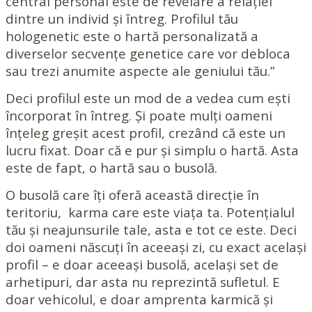
central personal este de revelare a relației
dintre un individ și întreg. Profilul tău
hologenetic este o hartă personalizată a
diverselor secvențe genetice care vor debloca
sau trezi anumite aspecte ale geniului tău.”
Deci profilul este un mod de a vedea cum ești
încorporat în întreg. Și poate mulți oameni
înțeleg greșit acest profil, crezând că este un
lucru fixat. Doar că e pur și simplu o hartă. Asta
este de fapt, o hartă sau o busolă.
O busolă care îți oferă această direcție în
teritoriu, karma care este viața ta. Potențialul
tău și neajunsurile tale, asta e tot ce este. Deci
doi oameni născuți în aceeași zi, cu exact același
profil – e doar aceeași busolă, același set de
arhetipuri, dar asta nu reprezintă sufletul. E
doar vehicolul, e doar amprenta karmică și