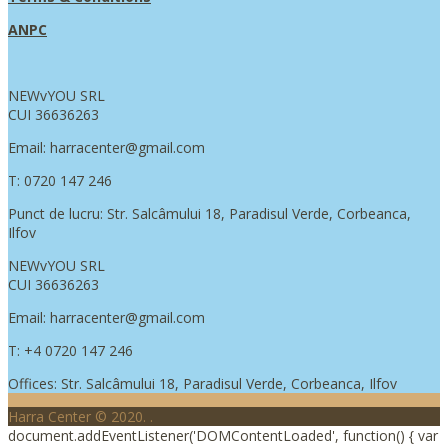
ANPC
NEWvYOU SRL
CUI 36636263
Email: harracenter@gmail.com
T: 0720 147 246
Punct de lucru: Str. Salcâmului 18, Paradisul Verde, Corbeanca,
Ilfov
NEWvYOU SRL
CUI 36636263
Email: harracenter@gmail.com
T: +4 0720 147 246
Offices: Str. Salcâmului 18, Paradisul Verde, Corbeanca, Ilfov
Harra Center © 2020.
.
document.addEventListener('DOMContentLoaded', function() { var