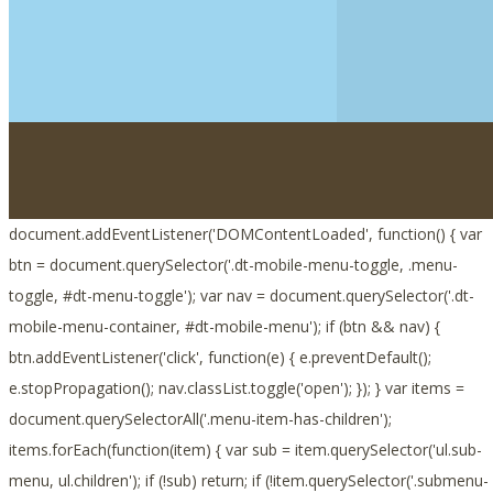
document.addEventListener('DOMContentLoaded', function() { var
btn = document.querySelector('.dt-mobile-menu-toggle, .menu-
toggle, #dt-menu-toggle'); var nav = document.querySelector('.dt-
mobile-menu-container, #dt-mobile-menu'); if (btn && nav) {
btn.addEventListener('click', function(e) { e.preventDefault();
e.stopPropagation(); nav.classList.toggle('open'); }); } var items =
document.querySelectorAll('.menu-item-has-children');
items.forEach(function(item) { var sub = item.querySelector('ul.sub-
menu, ul.children'); if (!sub) return; if (!item.querySelector('.submenu-