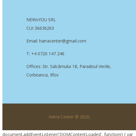
NEWvYOU SRL
CUI 36636263
Email: harracenter@gmail.com
T: +4 0720 147 246
Offices: Str. Salcâmului 18, Paradisul Verde,
Corbeanca, Ilfov
Harra Center © 2020.
.
document.addEventListener('DOMContentLoaded', function() { var