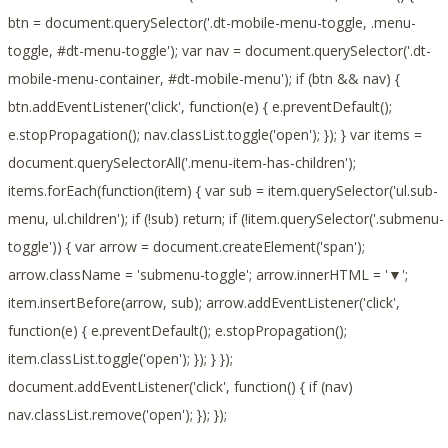
btn = document.querySelector('.dt-mobile-menu-toggle, .menu-
toggle, #dt-menu-toggle'); var nav = document.querySelector('.dt-
mobile-menu-container, #dt-mobile-menu'); if (btn && nav) {
btn.addEventListener('click', function(e) { e.preventDefault();
e.stopPropagation(); nav.classList.toggle('open'); }); } var items =
document.querySelectorAll('.menu-item-has-children');
items.forEach(function(item) { var sub = item.querySelector('ul.sub-
menu, ul.children'); if (!sub) return; if (!item.querySelector('.submenu-
toggle')) { var arrow = document.createElement('span');
arrow.className = 'submenu-toggle'; arrow.innerHTML = '▼';
item.insertBefore(arrow, sub); arrow.addEventListener('click',
function(e) { e.preventDefault(); e.stopPropagation();
item.classList.toggle('open'); }); } });
document.addEventListener('click', function() { if (nav)
nav.classList.remove('open'); }); });