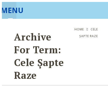
MENU
HOME
CELE
Archive
ȘAPTE RAZE
For Term:
Cele Șapte
Raze