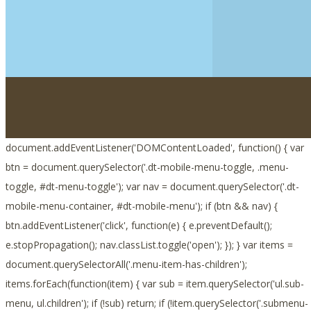
document.addEventListener('DOMContentLoaded', function() { var
btn = document.querySelector('.dt-mobile-menu-toggle, .menu-
toggle, #dt-menu-toggle'); var nav = document.querySelector('.dt-
mobile-menu-container, #dt-mobile-menu'); if (btn && nav) {
btn.addEventListener('click', function(e) { e.preventDefault();
e.stopPropagation(); nav.classList.toggle('open'); }); } var items =
document.querySelectorAll('.menu-item-has-children');
items.forEach(function(item) { var sub = item.querySelector('ul.sub-
menu, ul.children'); if (!sub) return; if (!item.querySelector('.submenu-