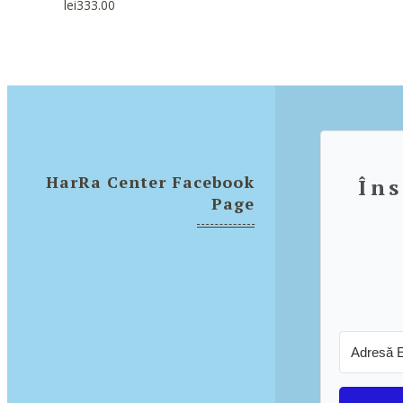
lei
333.00
HarRa Center Facebook
Îns
Page