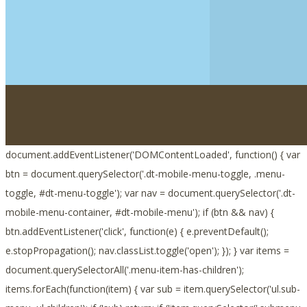
document.addEventListener('DOMContentLoaded', function() { var
btn = document.querySelector('.dt-mobile-menu-toggle, .menu-
toggle, #dt-menu-toggle'); var nav = document.querySelector('.dt-
mobile-menu-container, #dt-mobile-menu'); if (btn && nav) {
btn.addEventListener('click', function(e) { e.preventDefault();
e.stopPropagation(); nav.classList.toggle('open'); }); } var items =
document.querySelectorAll('.menu-item-has-children');
items.forEach(function(item) { var sub = item.querySelector('ul.sub-