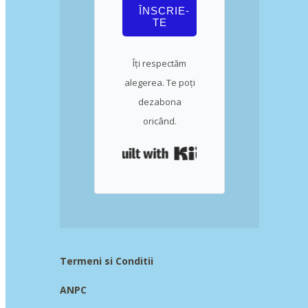
ÎNSCRIE-
TE
Îți respectăm
alegerea. Te poți
dezabona
oricând.
Built with Kit
Termeni si Conditii
ANPC