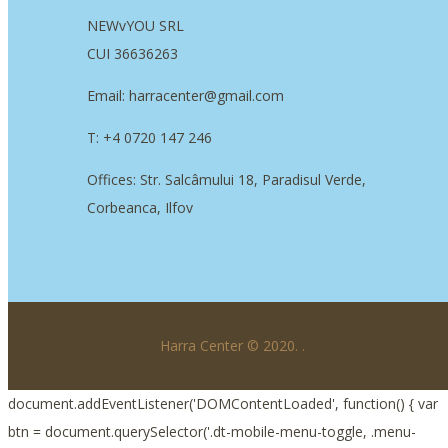
NEWvYOU SRL
CUI 36636263
Email: harracenter@gmail.com
T: +4 0720 147 246
Offices: Str. Salcâmului 18, Paradisul Verde,
Corbeanca, Ilfov
Harra Center © 2020.
.
document.addEventListener('DOMContentLoaded', function() { var
btn = document.querySelector('.dt-mobile-menu-toggle, .menu-