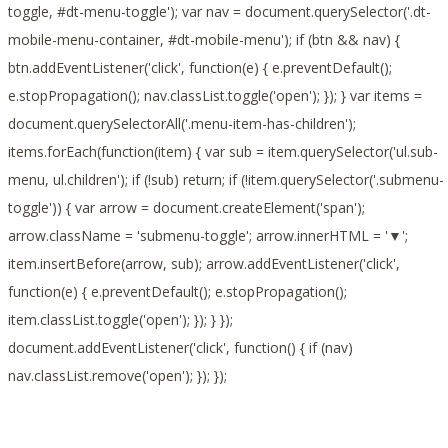
toggle, #dt-menu-toggle'); var nav = document.querySelector('.dt-
mobile-menu-container, #dt-mobile-menu'); if (btn && nav) {
btn.addEventListener('click', function(e) { e.preventDefault();
e.stopPropagation(); nav.classList.toggle('open'); }); } var items =
document.querySelectorAll('.menu-item-has-children');
items.forEach(function(item) { var sub = item.querySelector('ul.sub-
menu, ul.children'); if (!sub) return; if (!item.querySelector('.submenu-
toggle')) { var arrow = document.createElement('span');
arrow.className = 'submenu-toggle'; arrow.innerHTML = '▼';
item.insertBefore(arrow, sub); arrow.addEventListener('click',
function(e) { e.preventDefault(); e.stopPropagation();
item.classList.toggle('open'); }); } });
document.addEventListener('click', function() { if (nav)
nav.classList.remove('open'); }); });