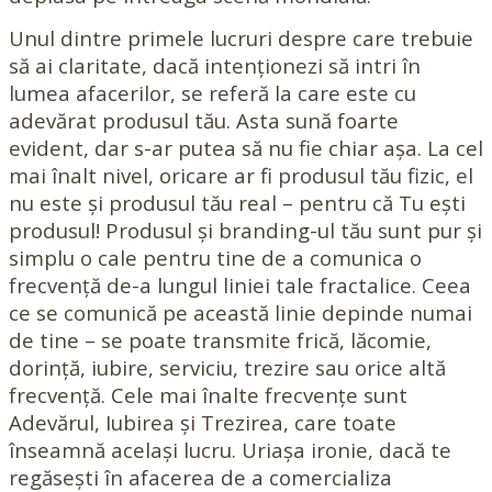
Unul dintre primele lucruri despre care trebuie
să ai claritate, dacă intenționezi să intri în
lumea afacerilor, se referă la care este cu
adevărat produsul tău. Asta sună foarte
evident, dar s-ar putea să nu fie chiar așa. La cel
mai înalt nivel, oricare ar fi produsul tău fizic, el
nu este și produsul tău real – pentru că Tu ești
produsul! Produsul și branding-ul tău sunt pur și
simplu o cale pentru tine de a comunica o
frecvență de-a lungul liniei tale fractalice. Ceea
ce se comunică pe această linie depinde numai
de tine – se poate transmite frică, lăcomie,
dorință, iubire, serviciu, trezire sau orice altă
frecvență. Cele mai înalte frecvențe sunt
Adevărul, Iubirea și Trezirea, care toate
înseamnă același lucru. Uriașa ironie, dacă te
regăsești în afacerea de a comercializa