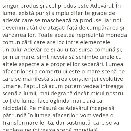
singur produs și acel produs este Adevărul. În
lume, există pur și simplu diferite grade de
adevăr care se maschează ca produse, iar noi
devenim atât de atașați față de cumpărarea și
vânzarea lor. Toate acestea reprezintă moneda
comunicării care are loc între elementele
unicului Adevăr ce și-au uitat sursa comună și,
prin urmare, simt nevoia să schimbe unele cu
altele aspecte ale propriei lor separări. Lumea
afacerilor și a comerțului este o mare scenă pe
care se manifestă starea conștienței evolutive
umane. Faptul că acum putem vedea întreaga
scenă a lumii, mai degrabă decât micul nostru
colț de lume, face oglinda mai clară ca
niciodată. Pe măsură ce Adevărul începe să
pătrundă în lumea afacerilor, vom vedea o
transformare lentă, dar susținută, care se va
deplasa pe întreaga scenă mondială.