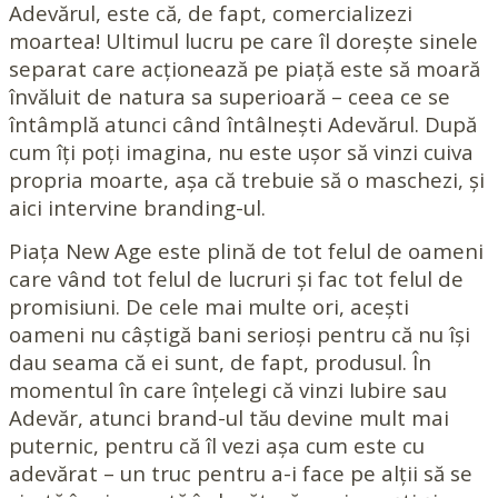
Adevărul, este că, de fapt, comercializezi
moartea! Ultimul lucru pe care îl dorește sinele
separat care acționează pe piață este să moară
învăluit de natura sa superioară – ceea ce se
întâmplă atunci când întâlnești Adevărul. După
cum îți poți imagina, nu este ușor să vinzi cuiva
propria moarte, așa că trebuie să o maschezi, și
aici intervine branding-ul.
Piața New Age este plină de tot felul de oameni
care vând tot felul de lucruri și fac tot felul de
promisiuni. De cele mai multe ori, acești
oameni nu câștigă bani serioși pentru că nu își
dau seama că ei sunt, de fapt, produsul. În
momentul în care înțelegi că vinzi Iubire sau
Adevăr, atunci brand-ul tău devine mult mai
puternic, pentru că îl vezi așa cum este cu
adevărat – un truc pentru a-i face pe alții să se