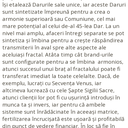
își etalează Darurile sale unice, iar aceste Daruri
sunt sintetizate împreună pentru a crea o
armonie superioară sau Comuniune, cel mai
mare potențial al celui de-al 45-lea Dar. La un
nivel mai amplu, afaceri întregi separate se pot
sintetiza și îmbina pentru a crește răspândirea
transmiterii în aval spre alte aspecte ale
aceluiași fractal. Atâta timp cât brand-urile
sunt configurate pentru a se îmbina armonios,
atunci succesul unui braț al fractalului poate fi
transferat imediat la toate celelalte. Dacă, de
exemplu, lucrați cu Secvența Venus, iar
altcineva lucrează cu cele Șapte Sigilii Sacre,
atunci clienții lor pot fi cu ușurință introduși în
munca ta și invers, iar pentru că ambele
sisteme sunt înrădăcinate în aceeași matrice,
fertilizarea încrucișată este ușoară și profitabilă
din punct de vedere financiar. În loc să fie în