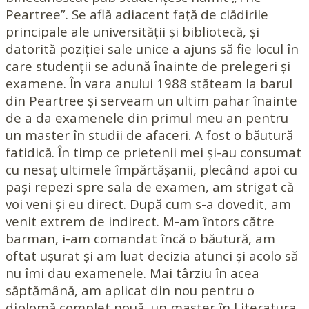
Peartree”. Se află adiacent față de clădirile
principale ale universității și bibliotecă, și
datorită poziției sale unice a ajuns să fie locul în
care studenții se adună înainte de prelegeri și
examene. În vara anului 1988 stăteam la barul
din Peartree și serveam un ultim pahar înainte
de a da examenele din primul meu an pentru
un master în studii de afaceri. A fost o băutură
fatidică. În timp ce prietenii mei și-au consumat
cu nesaț ultimele împărtășanii, plecând apoi cu
pași repezi spre sala de examen, am strigat că
voi veni și eu direct. După cum s-a dovedit, am
venit extrem de indirect. M-am întors către
barman, i-am comandat încă o băutură, am
oftat ușurat și am luat decizia atunci și acolo să
nu îmi dau examenele. Mai târziu în acea
săptămână, am aplicat din nou pentru o
diplomă complet nouă, un master în Literatura