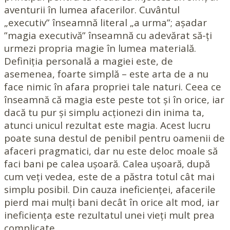
aventurii în lumea afacerilor. Cuvântul
„executiv” înseamnă literal „a urma”; așadar
”magia executivă” înseamnă cu adevărat să-ți
urmezi propria magie în lumea materială.
Definiția personală a magiei este, de
asemenea, foarte simplă – este arta de a nu
face nimic în afara propriei tale naturi. Ceea ce
înseamnă că magia este peste tot și în orice, iar
dacă tu pur și simplu acționezi din inima ta,
atunci unicul rezultat este magia. Acest lucru
poate suna destul de penibil pentru oamenii de
afaceri pragmatici, dar nu este deloc moale să
faci bani pe calea ușoară. Calea ușoară, după
cum veți vedea, este de a păstra totul cât mai
simplu posibil. Din cauza ineficienței, afacerile
pierd mai mulți bani decât în orice alt mod, iar
ineficiența este rezultatul unei vieți mult prea
complicate.