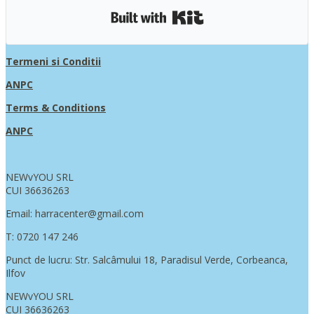
Built with Kit
Termeni si Conditii
ANPC
Terms & Conditions
ANPC
NEWvYOU SRL
CUI 36636263
Email: harracenter@gmail.com
T: 0720 147 246
Punct de lucru: Str. Salcâmului 18, Paradisul Verde, Corbeanca,
Ilfov
NEWvYOU SRL
CUI 36636263