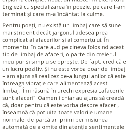
Engleză cu specializarea în poezie, pe care l-am
terminat și care m-a încântat la culme.
Pentru poeți, nu există un limbaj care să sune
mai strident decât jargonul adesea prea
complicat al afacerilor și al comerțului. În
momentul în care aud pe cineva folosind acest
tip de limbaj de afaceri, o parte din creierul
meu pur și simplu se oprește. De fapt, cred că e
un lucru pozitiv. Și nu este vorba doar de limbaj
– am ajuns să realizez de-a lungul anilor că este
întreaga vibrație care alimentează acest
limbaj. Îmi răsună în urechi expresia „afacerile
sunt afaceri”. Oamenii chiar au ajuns să creadă
că, doar pentru că este vorba despre afaceri,
înseamnă că pot uita toate valorile umane
normale, de parcă ar primi permisiunea
automată de a omite din atenție sentimentele