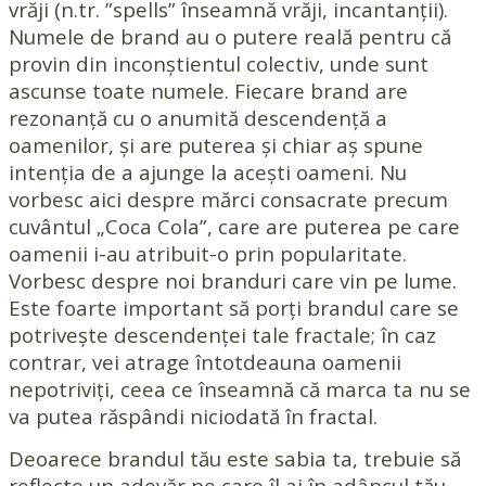
vrăji (n.tr. ”spells” înseamnă vrăji, incantanții).
Numele de brand au o putere reală pentru că
provin din inconștientul colectiv, unde sunt
ascunse toate numele. Fiecare brand are
rezonanță cu o anumită descendență a
oamenilor, și are puterea și chiar aș spune
intenția de a ajunge la acești oameni. Nu
vorbesc aici despre mărci consacrate precum
cuvântul „Coca Cola”, care are puterea pe care
oamenii i-au atribuit-o prin popularitate.
Vorbesc despre noi branduri care vin pe lume.
Este foarte important să porți brandul care se
potrivește descendenței tale fractale; în caz
contrar, vei atrage întotdeauna oamenii
nepotriviți, ceea ce înseamnă că marca ta nu se
va putea răspândi niciodată în fractal.
Deoarece brandul tău este sabia ta, trebuie să
reflecte un adevăr pe care îl ai în adâncul tău,