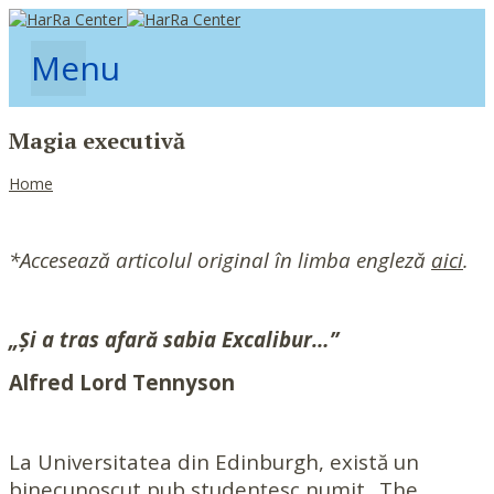
Menu
Magia executivă
Home
*Accesează articolul original în limba engleză
aici
.
„Și a tras afară sabia Excalibur…”
Alfred Lord Tennyson
La Universitatea din Edinburgh, există un
binecunoscut pub studențesc numit „The