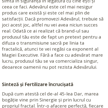
simtă în siguranță în legătură cu cine ești și
ceea ce faci. Adevărul este cel mai nesigur
produs care există și este cel mai plin de
satisfacții. Dacă promovezi Adevărul, trebuie să
joci acest joc, altfel nu vei avea niciun succes
real. Odată ce ai realizat că brand-ul sau
produsul tău este de fapt un pretext pentru a
difuza o transmisiune sacră pe linia ta
fractalică, atunci te vei regăsi ca exponent al
Magiei Executive. Fără a face cu adevărat mare
lucru, produsul tău se va comercializa singur,
deoarece oamenii nu pot rezista Adevărului.
Sinteză și Fertilizare încrucișată
După cum atestă cel de-al 45-lea Dar, marea
bogăție vine prin Sinergie și prin lucrul cu
propriul fractal. Într-o afacere perfectă, fiecare